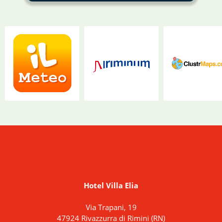
Hotel Villa Elia
Via Trapani, 19
47924 Rivazzurra di Rimini (RN)