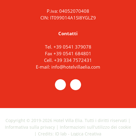
P.iva: 04052070408
CIN: IT099014A1SI8YGLZ9
Contatti
Tel.
+39 0541 379078
Fax +39 0541 684801
Cell.
+39 334 7572431
E-mail:
info@hotelvillaelia.com
Copyright © 2019-2026 Hotel Villa Elia. Tutti i diritti riservati |
Informativa sulla privacy
|
Informazioni sull'utilizzo dei cookie
|
Credits: ID lab - Logica Creativa
RICHIEDI UN PREVENTIVO